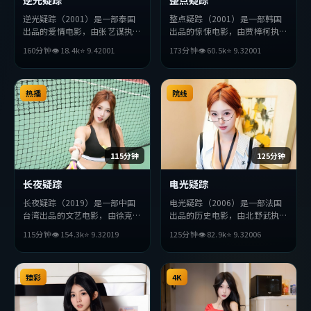
逆光疑踪（2001）是一部泰国
整点疑踪（2001）是一部韩国
出品的爱情电影，由张艺谋执
出品的惊悚电影，由贾樟柯执
导，河正宇、张曼玉、朴海日等
导，全度妍、秦昊、周润发等主
160分钟
👁
18.4
k
⭐
9.4
2001
173分钟
👁
60.5
k
⭐
9.3
2001
主演。影片在叙事与视听上力求
演。影片在叙事与视听上力求突
突破，探讨人性与抉择，节奏张
破，探讨人性与抉择，节奏张弛
弛有度，适合喜欢该类型的观众
有度，适合喜欢该类型的观众完
完整观看。
热播
整观看。
院线
115分钟
125分钟
长夜疑踪
电光疑踪
长夜疑踪（2019）是一部中国
电光疑踪（2006）是一部法国
台湾出品的文艺电影，由徐克执
出品的历史电影，由北野武执
导，巩俐、汤姆·哈迪、黄政
导，小栗旬、基里安·墨菲、
115分钟
👁
154.3
k
⭐
9.3
2019
125分钟
👁
82.9
k
⭐
9.3
2006
民等主演。影片在叙事与视听上
薛景求等主演。影片在叙事与视
力求突破，探讨人性与抉择，节
听上力求突破，探讨人性与抉
奏张弛有度，适合喜欢该类型的
择，节奏张弛有度，适合喜欢该
观众完整观看。
臻彩
类型的观众完整观看。
4K