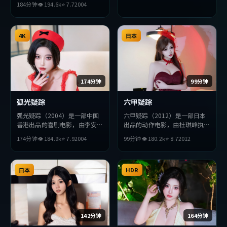
184分钟
👁
194.6
k
⭐
7.7
2004
西·查拉梅等主演。影片在叙
事与视听上力求突破，探讨人性
与抉择，节奏张弛有度，适合喜
欢该类型的观众完整观看。
4K
日本
174分钟
99分钟
弧光疑踪
六甲疑踪
弧光疑踪（2004）是一部中国
六甲疑踪（2012）是一部日本
香港出品的喜剧电影，由李安执
出品的动作电影，由杜琪峰执
导，巩俐、汤唯、金高银等主
导，绫濑遥、巩俐、梁朝伟等主
174分钟
👁
184.9
k
⭐
7.9
2004
99分钟
👁
180.2
k
⭐
8.7
2012
演。影片在叙事与视听上力求突
演。影片在叙事与视听上力求突
破，探讨人性与抉择，节奏张弛
破，探讨人性与抉择，节奏张弛
有度，适合喜欢该类型的观众完
有度，适合喜欢该类型的观众完
整观看。
日本
整观看。
HDR
142分钟
164分钟