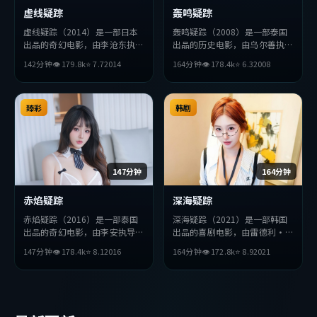
虚线疑踪
轰鸣疑踪
虚线疑踪（2014）是一部日本
轰鸣疑踪（2008）是一部泰国
出品的奇幻电影，由李沧东执
出品的历史电影，由乌尔善执
导，沈腾、赵丽颖、松田龙平等
导，雷佳音、周冬雨、妻夫木聪
142分钟
👁
179.8
k
⭐
7.7
2014
164分钟
👁
178.4
k
⭐
6.3
2008
主演。影片在叙事与视听上力求
等主演。影片在叙事与视听上力
突破，探讨人性与抉择，节奏张
求突破，探讨人性与抉择，节奏
弛有度，适合喜欢该类型的观众
张弛有度，适合喜欢该类型的观
完整观看。
臻彩
众完整观看。
韩剧
147分钟
164分钟
赤焰疑踪
深海疑踪
赤焰疑踪（2016）是一部泰国
深海疑踪（2021）是一部韩国
出品的奇幻电影，由李安执导，
出品的喜剧电影，由雷德利·
梁朝伟、孔刘、周迅等主演。影
斯科特执导，周迅、长泽雅美、
147分钟
👁
178.4
k
⭐
8.1
2016
164分钟
👁
172.8
k
⭐
8.9
2021
片在叙事与视听上力求突破，探
周润发等主演。影片在叙事与视
讨人性与抉择，节奏张弛有度，
听上力求突破，探讨人性与抉
适合喜欢该类型的观众完整观
择，节奏张弛有度，适合喜欢该
看。
类型的观众完整观看。