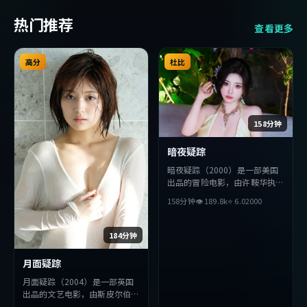
热门推荐
查看更多
高分
杜比
158分钟
暗夜疑踪
暗夜疑踪（2000）是一部美国
出品的冒险电影，由许鞍华执
导，秦昊、张译、段奕宏等主
158分钟
👁
189.8
k
⭐
6.0
2000
演。影片在叙事与视听上力求突
破，探讨人性与抉择，节奏张弛
有度，适合喜欢该类型的观众完
184分钟
整观看。
月面疑踪
月面疑踪（2004）是一部英国
出品的文艺电影，由斯皮尔伯格
执导，妻夫木聪、周润发、提莫