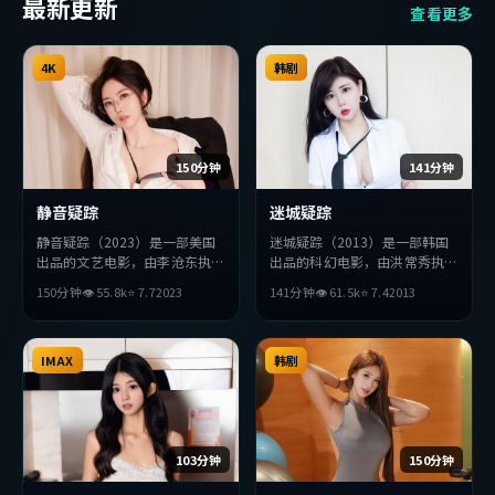
最新更新
查看更多
4K
韩剧
150分钟
141分钟
静音疑踪
迷城疑踪
静音疑踪（2023）是一部美国
迷城疑踪（2013）是一部韩国
出品的文艺电影，由李沧东执
出品的科幻电影，由洪常秀执
导，巩俐、孙艺珍、妻夫木聪等
导，张曼玉、安藤樱、易烊千玺
150分钟
👁
55.8
k
⭐
7.7
2023
141分钟
👁
61.5
k
⭐
7.4
2013
主演。影片在叙事与视听上力求
等主演。影片在叙事与视听上力
突破，探讨人性与抉择，节奏张
求突破，探讨人性与抉择，节奏
弛有度，适合喜欢该类型的观众
张弛有度，适合喜欢该类型的观
完整观看。
IMAX
众完整观看。
韩剧
103分钟
150分钟