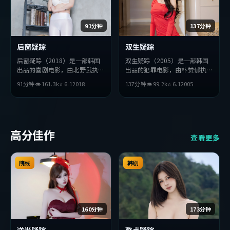
91分钟
137分钟
后窗疑踪
双生疑踪
后窗疑踪（2018）是一部韩国
双生疑踪（2005）是一部韩国
出品的喜剧电影，由北野武执
出品的犯罪电影，由朴赞郁执
导，张译、巩俐、周冬雨等主
导，杨紫、堺雅人、刘德华等主
91分钟
👁
161.3
k
⭐
6.1
2018
137分钟
👁
99.2
k
⭐
6.1
2005
演。影片在叙事与视听上力求突
演。影片在叙事与视听上力求突
破，探讨人性与抉择，节奏张弛
破，探讨人性与抉择，节奏张弛
有度，适合喜欢该类型的观众完
有度，适合喜欢该类型的观众完
整观看。
整观看。
高分佳作
查看更多
院线
韩剧
160分钟
173分钟
逆光疑踪
整点疑踪