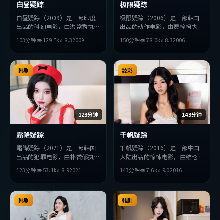
白昼疑踪
极限疑踪
白昼疑踪（2009）是一部印度
极限疑踪（2006）是一部韩国
出品的科幻电影，由洪常秀执
出品的动作电影，由贾樟柯执
导，周迅、廖凡、汤唯等主演。
导，张译、周润发、梁朝伟等主
103分钟
👁
129.7
k
⭐
8.3
2009
150分钟
👁
78.0
k
⭐
8.3
2006
影片在叙事与视听上力求突破，
演。影片在叙事与视听上力求突
探讨人性与抉择，节奏张弛有
破，探讨人性与抉择，节奏张弛
度，适合喜欢该类型的观众完整
有度，适合喜欢该类型的观众完
观看。
韩剧
整观看。
臻彩
123分钟
143分钟
霜降疑踪
千帆疑踪
霜降疑踪（2021）是一部韩国
千帆疑踪（2016）是一部中国
出品的犯罪电影，由朴赞郁执
大陆出品的惊悚电影，由维伦纽
导，孙艺珍、提莫西·查拉
瓦执导，王凯、周冬雨、杨紫琼
123分钟
👁
53.1
k
⭐
8.9
2021
143分钟
👁
7.6
k
⭐
9.0
2016
梅、长泽雅美等主演。影片在叙
等主演。影片在叙事与视听上力
事与视听上力求突破，探讨人性
求突破，探讨人性与抉择，节奏
与抉择，节奏张弛有度，适合喜
张弛有度，适合喜欢该类型的观
欢该类型的观众完整观看。
韩剧
众完整观看。
韩剧