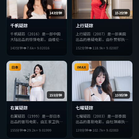
143分钟
152分钟
千帆疑踪
上行疑踪
千帆疑踪（2016）是一部中国
上行疑踪（2007）是一部美国
大陆出品的惊悚电影，由维伦纽
出品的悬疑电影，由朴赞郁执
瓦执导，王凯、周冬雨、杨紫琼
导，孙艺珍、巩俐、刘亦菲等主
143分钟
👁
7.6
k
⭐
9.0
2016
152分钟
👁
118.9
k
⭐
9.0
2007
等主演。影片在叙事与视听上力
演。影片在叙事与视听上力求突
求突破，探讨人性与抉择，节奏
破，探讨人性与抉择，节奏张弛
张弛有度，适合喜欢该类型的观
有度，适合喜欢该类型的观众完
众完整观看。
日本
整观看。
IMAX
155分钟
139分钟
右翼疑踪
七曜疑踪
右翼疑踪（1999）是一部日本
七曜疑踪（2003）是一部泰国
出品的冒险电影，由王家卫执
出品的喜剧电影，由杜琪峰执
导，黄渤、苍井优、杨紫琼等主
导，汤唯、周润发、薛景求等主
155分钟
👁
29.2
k
⭐
9.0
1999
139分钟
👁
102.7
k
⭐
9.0
2003
演。影片在叙事与视听上力求突
演。影片在叙事与视听上力求突
破，探讨人性与抉择，节奏张弛
破，探讨人性与抉择，节奏张弛