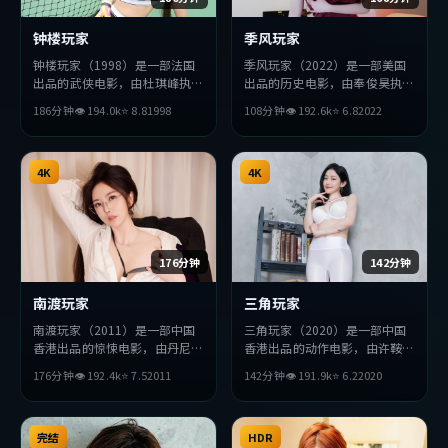
钟楼玩家
季风玩家
钟楼玩家（1998）是一部法国
季风玩家（2022）是一部美国
出品的武侠电影，由杜琪峰执
出品的历史电影，由奉俊昊执
导，黄政民、松田龙平、胡歌等
导，张曼玉、黄政民、孔刘等主
186分钟
👁
194.0
k
⭐
8.8
1998
108分钟
👁
192.6
k
⭐
6.8
2022
主演。影片在叙事与视听上力求
演。影片在叙事与视听上力求突
突破，探讨人性与抉择，节奏张
破，探讨人性与抉择，节奏张弛
弛有度，适合喜欢该类型的观众
有度，适合喜欢该类型的观众完
完整观看。
4K
整观看。
4K
176分钟
142分钟
南渡玩家
三角玩家
南渡玩家（2011）是一部中国
三角玩家（2020）是一部中国
香港出品的惊悚电影，由丹尼斯
香港出品的动作电影，由许鞍华
·维伦纽瓦执导，役所广司、
执导，赞达亚、提莫西·查拉
176分钟
👁
192.4
k
⭐
7.5
2011
142分钟
👁
191.9
k
⭐
6.2
2020
河正宇、孔刘等主演。影片在叙
梅、绫濑遥等主演。影片在叙事
事与视听上力求突破，探讨人性
与视听上力求突破，探讨人性与
与抉择，节奏张弛有度，适合喜
抉择，节奏张弛有度，适合喜欢
欢该类型的观众完整观看。
完结
该类型的观众完整观看。
HDR