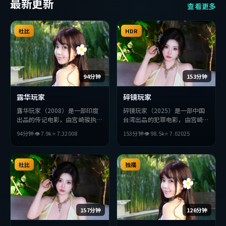
最新更新
查看更多
杜比
HDR
94分钟
153分钟
露华玩家
碎镜玩家
露华玩家（2008）是一部印度
碎镜玩家（2025）是一部中国
出品的传记电影，由宫崎骏执
台湾出品的犯罪电影，由宫崎骏
导，绫濑遥、佛罗伦斯·珀、
执导，沈腾、胡歌、汤姆·哈
94分钟
👁
7.9
k
⭐
7.3
2008
153分钟
👁
98.5
k
⭐
7.0
2025
妻夫木聪等主演。影片在叙事与
迪等主演。影片在叙事与视听上
视听上力求突破，探讨人性与抉
力求突破，探讨人性与抉择，节
择，节奏张弛有度，适合喜欢该
奏张弛有度，适合喜欢该类型的
类型的观众完整观看。
杜比
观众完整观看。
独播
157分钟
126分钟