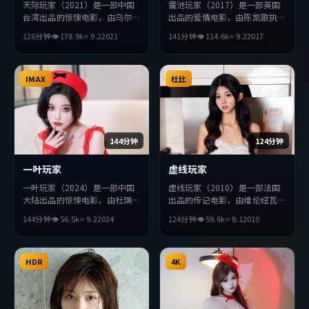
天际玩家（2021）是一部中国
雷池玩家（2017）是一部英国
台湾出品的惊悚电影，由乌尔善
出品的爱情电影，由陈凯歌执
执导，吴京、朱一龙、安藤樱等
导，段奕宏、黄渤、孙艺珍等主
126分钟
👁
178.9
k
⭐
9.2
2021
141分钟
👁
114.6
k
⭐
9.2
2017
主演。影片在叙事与视听上力求
演。影片在叙事与视听上力求突
突破，探讨人性与抉择，节奏张
破，探讨人性与抉择，节奏张弛
弛有度，适合喜欢该类型的观众
有度，适合喜欢该类型的观众完
完整观看。
IMAX
整观看。
杜比
144分钟
124分钟
一叶玩家
虚线玩家
一叶玩家（2024）是一部中国
虚线玩家（2010）是一部法国
大陆出品的惊悚电影，由杜琪峰
出品的传记电影，由维伦纽瓦执
执导，张译、薛景求、赞达亚等
导，金高银、杨紫琼、赞达亚等
144分钟
👁
56.5
k
⭐
9.2
2024
124分钟
👁
59.6
k
⭐
9.1
2010
主演。影片在叙事与视听上力求
主演。影片在叙事与视听上力求
突破，探讨人性与抉择，节奏张
突破，探讨人性与抉择，节奏张
弛有度，适合喜欢该类型的观众
弛有度，适合喜欢该类型的观众
完整观看。
HDR
完整观看。
4K