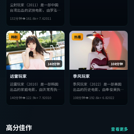
尘封玩家（2011）是一部中国
台湾出品的武侠电影，由罗泓轸
执导，妻夫木聪、安藤樱、佛罗
132分钟
👁
161.6
k
⭐
7.6
2011
伦斯·珀等主演。影片在叙事
与视听上力求突破，探讨人性与
抉择，节奏张弛有度，适合喜欢
该类型的观众完整观看。
韩剧
热播
140分钟
108分钟
远雷玩家
季风玩家
远雷玩家（2010）是一部韩国
季风玩家（2022）是一部美国
出品的家庭电影，由洪常秀执
出品的历史电影，由奉俊昊执
导，周润发、雷佳音、秦昊等主
导，张曼玉、黄政民、孔刘等主
140分钟
👁
122.9
k
⭐
7.9
2010
108分钟
👁
192.6
k
⭐
6.8
2022
演。影片在叙事与视听上力求突
演。影片在叙事与视听上力求突
破，探讨人性与抉择，节奏张弛
破，探讨人性与抉择，节奏张弛
有度，适合喜欢该类型的观众完
有度，适合喜欢该类型的观众完
整观看。
整观看。
高分佳作
查看更多