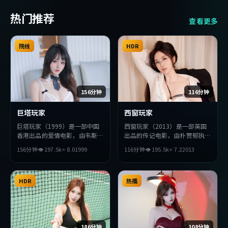
热门推荐
查看更多
院线
HDR
156分钟
116分钟
巨塔玩家
西窗玩家
巨塔玩家（1999）是一部中国
西窗玩家（2013）是一部英国
香港出品的爱情电影，由韦斯
出品的传记电影，由朴赞郁执
·安德森执导，提莫西·查拉
导，汤姆·哈迪、王凯、秦昊
156分钟
👁
197.5
k
⭐
8.0
1999
116分钟
👁
195.5
k
⭐
7.2
2013
梅、张译、宋康昊等主演。影片
等主演。影片在叙事与视听上力
在叙事与视听上力求突破，探讨
求突破，探讨人性与抉择，节奏
人性与抉择，节奏张弛有度，适
张弛有度，适合喜欢该类型的观
合喜欢该类型的观众完整观看。
HDR
众完整观看。
热播
186分钟
108分钟