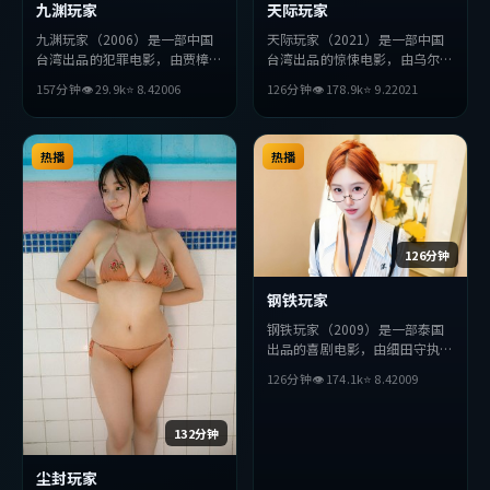
九渊玩家
天际玩家
九渊玩家（2006）是一部中国
天际玩家（2021）是一部中国
台湾出品的犯罪电影，由贾樟柯
台湾出品的惊悚电影，由乌尔善
执导，绫濑遥、王凯、赵丽颖等
执导，吴京、朱一龙、安藤樱等
157分钟
👁
29.9
k
⭐
8.4
2006
126分钟
👁
178.9
k
⭐
9.2
2021
主演。影片在叙事与视听上力求
主演。影片在叙事与视听上力求
突破，探讨人性与抉择，节奏张
突破，探讨人性与抉择，节奏张
弛有度，适合喜欢该类型的观众
弛有度，适合喜欢该类型的观众
完整观看。
热播
完整观看。
热播
126分钟
钢铁玩家
钢铁玩家（2009）是一部泰国
出品的喜剧电影，由细田守执
导，小栗旬、妻夫木聪、吴京等
126分钟
👁
174.1
k
⭐
8.4
2009
主演。影片在叙事与视听上力求
突破，探讨人性与抉择，节奏张
弛有度，适合喜欢该类型的观众
132分钟
完整观看。
尘封玩家