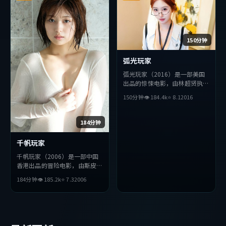
150分钟
弧光玩家
弧光玩家（2016）是一部美国
出品的惊悚电影，由林超贤执
导，木村拓哉、朴海日、赞达亚
150分钟
👁
184.4
k
⭐
8.1
2016
等主演。影片在叙事与视听上力
求突破，探讨人性与抉择，节奏
张弛有度，适合喜欢该类型的观
184分钟
众完整观看。
千帆玩家
千帆玩家（2006）是一部中国
香港出品的冒险电影，由斯皮尔
伯格执导，吴京、汤唯、孔刘等
184分钟
👁
185.2
k
⭐
7.3
2006
主演。影片在叙事与视听上力求
突破，探讨人性与抉择，节奏张
弛有度，适合喜欢该类型的观众
完整观看。