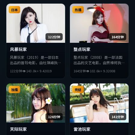
日本
热播
122分钟
164分钟
风暴玩家
整点玩家
风暴玩家（2019）是一部日本
整点玩家（2008）是一部法国
出品的冒险电影，由杜琪峰执
出品的文艺电影，由贾樟柯执
导，金高银、赵丽颖、易烊千玺
导，木村拓哉、佛罗伦斯·
122分钟
👁
143.0
k
⭐
9.4
2019
164分钟
👁
102.6
k
⭐
9.3
2008
等主演。影片在叙事与视听上力
珀、堺雅人等主演。影片在叙事
求突破，探讨人性与抉择，节奏
与视听上力求突破，探讨人性与
张弛有度，适合喜欢该类型的观
抉择，节奏张弛有度，适合喜欢
众完整观看。
独播
该类型的观众完整观看。
完结
126分钟
141分钟
天际玩家
雷池玩家