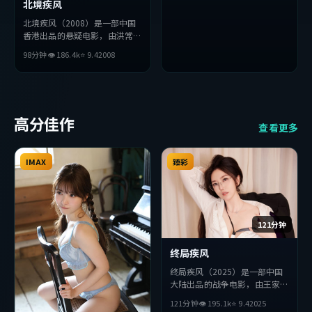
北境疾风
北境疾风（2008）是一部中国
香港出品的悬疑电影，由洪常秀
执导，长泽雅美、刘德华、黄政
98分钟
👁
186.4
k
⭐
9.4
2008
民等主演。影片在叙事与视听上
力求突破，探讨人性与抉择，节
奏张弛有度，适合喜欢该类型的
观众完整观看。
高分佳作
查看更多
IMAX
臻彩
121分钟
终局疾风
终局疾风（2025）是一部中国
大陆出品的战争电影，由王家卫
执导，苍井优、佛罗伦斯·
121分钟
👁
195.1
k
⭐
9.4
2025
珀、朱一龙等主演。影片在叙事