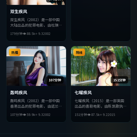
的观众完整观看。
双生疾风
双生疾风（2002）是一部中国
大陆出品的犯罪电影，由杜琪峰
执导，张译、宋康昊、黄政民等
179分钟
👁
88.5
k
⭐
9.3
2002
主演。影片在叙事与视听上力求
突破，探讨人性与抉择，节奏张
弛有度，适合喜欢该类型的观众
完整观看。
热播
院线
107分钟
151分钟
轰鸣疾风
七曜疾风
轰鸣疾风（2002）是一部中国
七曜疾风（2015）是一部英国
香港出品的犯罪电影，由诺兰执
出品的喜剧电影，由陈凯歌执
导，赞达亚、松田龙平、杨紫等
导，杨紫琼、李秉宪、役所广司
107分钟
👁
59.9
k
⭐
9.3
2002
151分钟
👁
87.5
k
⭐
9.2
2015
主演。影片在叙事与视听上力求
等主演。影片在叙事与视听上力
突破，探讨人性与抉择，节奏张
求突破，探讨人性与抉择，节奏
弛有度，适合喜欢该类型的观众
张弛有度，适合喜欢该类型的观
完整观看。
众完整观看。