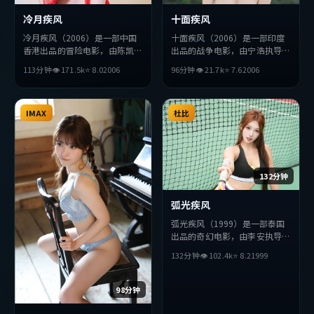
冷月疾风
十面疾风
冷月疾风（2006）是一部中国
十面疾风（2006）是一部印度
香港出品的冒险电影，由陈凯歌
出品的战争电影，由宁浩执导，
执导，杨紫、汤唯、金高银等主
张译、堺雅人、松田龙平等主
113分钟
👁
171.5
k
⭐
8.0
2006
96分钟
👁
21.7
k
⭐
7.6
2006
演。影片在叙事与视听上力求突
演。影片在叙事与视听上力求突
破，探讨人性与抉择，节奏张弛
破，探讨人性与抉择，节奏张弛
有度，适合喜欢该类型的观众完
有度，适合喜欢该类型的观众完
整观看。
IMAX
整观看。
杜比
132分钟
弧光疾风
弧光疾风（1999）是一部泰国
出品的奇幻电影，由李安执导，
薛景求、苍井优、廖凡等主演。
132分钟
👁
102.4
k
⭐
8.2
1999
影片在叙事与视听上力求突破，
探讨人性与抉择，节奏张弛有
度，适合喜欢该类型的观众完整
98分钟
观看。