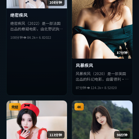
108分钟
绝密疾风
绝密疾风（2022）是一部法国
出品的悬疑电影，由北野武执
导，巩俐、易烊千玺、提莫西
108分钟
👁
84.2
k
⭐
6.8
2022
·查拉梅等主演。影片在叙事
与视听上力求突破，探讨人性与
抉择，节奏张弛有度，适合喜欢
87分钟
该类型的观众完整观看。
风暴疾风
风暴疾风（2020）是一部英国
出品的科幻电影，由雷德利·
斯科特执导，松田龙平、段奕
87分钟
👁
124.2
k
⭐
8.5
2020
宏、堺雅人等主演。影片在叙事
与视听上力求突破，探讨人性与
抉择，节奏张弛有度，适合喜欢
完结
该类型的观众完整观看。
4K
113分钟
96分钟