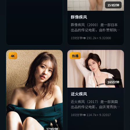
奏张弛有度，适合喜欢该类型的
159分钟
观众完整观看。
群像疾风
群像疾风（2000）是一部日本
出品的传记电影，由朴赞郁执
导，安藤樱、廖凡、基里安·
159分钟
👁
191.2
k
⭐
9.3
2000
墨菲等主演。影片在叙事与视听
上力求突破，探讨人性与抉择，
节奏张弛有度，适合喜欢该类型
4K
的观众完整观看。
热播
165分钟
近火疾风
近火疾风（2017）是一部英国
出品的传记电影，由洪常秀执
导，朱一龙、基里安·墨菲、
165分钟
👁
114.7
k
⭐
9.3
2017
汤唯等主演。影片在叙事与视听
上力求突破，探讨人性与抉择，
节奏张弛有度，适合喜欢该类型
179分钟