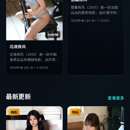
银翼疾风（2005）是一部法国
出品的喜剧电影，由许鞍华执
导，周迅、胡歌、秦昊等主演。
90分钟
👁
184.9
k
⭐
7.0
2005
影片在叙事与视听上力求突破，
探讨人性与抉择，节奏张弛有
度，适合喜欢该类型的观众完整
98分钟
观看。
北境疾风
北境疾风（2008）是一部中国
香港出品的悬疑电影，由洪常秀
执导，长泽雅美、刘德华、黄政
98分钟
👁
186.4
k
⭐
9.4
2008
民等主演。影片在叙事与视听上
力求突破，探讨人性与抉择，节
奏张弛有度，适合喜欢该类型的
观众完整观看。
最新更新
查看更多
韩剧
院线