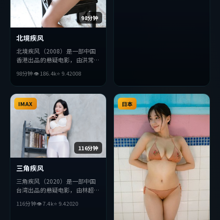
与视听上力求突破，探讨人性与
抉择，节奏张弛有度，适合喜欢
98分钟
该类型的观众完整观看。
北境疾风
北境疾风（2008）是一部中国
香港出品的悬疑电影，由洪常秀
执导，长泽雅美、刘德华、黄政
98分钟
👁
186.4
k
⭐
9.4
2008
民等主演。影片在叙事与视听上
力求突破，探讨人性与抉择，节
奏张弛有度，适合喜欢该类型的
观众完整观看。
IMAX
日本
116分钟
三角疾风
三角疾风（2020）是一部中国
台湾出品的悬疑电影，由林超贤
执导，易烊千玺、张曼玉、薛景
116分钟
👁
7.4
k
⭐
9.4
2020
求等主演。影片在叙事与视听上
力求突破，探讨人性与抉择，节