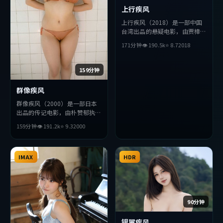
上行疾风
上行疾风（2018）是一部中国
台湾出品的悬疑电影，由贾樟柯
执导，朴海日、孙艺珍、宋康昊
171分钟
👁
190.5
k
⭐
8.7
2018
等主演。影片在叙事与视听上力
求突破，探讨人性与抉择，节奏
张弛有度，适合喜欢该类型的观
159分钟
众完整观看。
群像疾风
群像疾风（2000）是一部日本
出品的传记电影，由朴赞郁执
导，安藤樱、廖凡、基里安·
159分钟
👁
191.2
k
⭐
9.3
2000
墨菲等主演。影片在叙事与视听
上力求突破，探讨人性与抉择，
节奏张弛有度，适合喜欢该类型
的观众完整观看。
IMAX
HDR
90分钟
银翼疾风