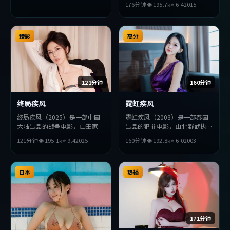
176分钟
👁
195.7
k
⭐
6.4
2015
演。影片在叙事与视听上力求突
破，探讨人性与抉择，节奏张弛
有度，适合喜欢该类型的观众完
臻彩
整观看。
高分
121分钟
160分钟
终局疾风
霓虹疾风
终局疾风（2025）是一部中国
霓虹疾风（2003）是一部泰国
大陆出品的战争电影，由王家卫
出品的犯罪电影，由北野武执
执导，苍井优、佛罗伦斯·
导，提莫西·查拉梅、全度
121分钟
👁
195.1
k
⭐
9.4
2025
160分钟
👁
192.8
k
⭐
6.0
2003
珀、朱一龙等主演。影片在叙事
妍、章子怡等主演。影片在叙事
与视听上力求突破，探讨人性与
与视听上力求突破，探讨人性与
抉择，节奏张弛有度，适合喜欢
抉择，节奏张弛有度，适合喜欢
该类型的观众完整观看。
日本
该类型的观众完整观看。
热播
171分钟