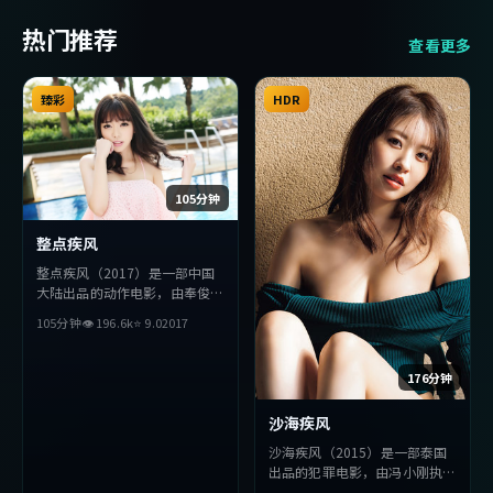
热门推荐
查看更多
臻彩
HDR
105分钟
整点疾风
整点疾风（2017）是一部中国
大陆出品的动作电影，由奉俊昊
执导，妻夫木聪、刘亦菲、朴海
105分钟
👁
196.6
k
⭐
9.0
2017
日等主演。影片在叙事与视听上
力求突破，探讨人性与抉择，节
奏张弛有度，适合喜欢该类型的
176分钟
观众完整观看。
沙海疾风
沙海疾风（2015）是一部泰国
出品的犯罪电影，由冯小刚执
导，薛景求、苍井优、秦昊等主