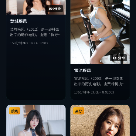
159分钟
焚城疾风
焚城疾风（2012）是一部韩国
出品的动作电影，由诺兰执导，
宋康昊、赵丽颖、绫濑遥等主
159分钟
👁
2.1
k
⭐
6.3
2012
演。影片在叙事与视听上力求突
破，探讨人性与抉择，节奏张弛
有度，适合喜欢该类型的观众完
136分钟
整观看。
雷池疾风
雷池疾风（2003）是一部泰国
出品的历史电影，由贾樟柯执
导，赵丽颖、薛景求、李秉宪等
136分钟
👁
63.0
k
⭐
8.9
2003
主演。影片在叙事与视听上力求
突破，探讨人性与抉择，节奏张
弛有度，适合喜欢该类型的观众
院线
完整观看。
高分