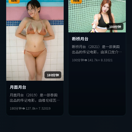
适合喜欢该类型的观众完整观
臻彩
院线
看。
100分钟
断桥月台
断桥月台（2021）是一部美国
出品的传记电影，由滨口龙介执
导，胡歌、安藤樱、苍井优等主
100分钟
👁
141.7
k
⭐
8.3
2021
演。影片在叙事与视听上力求突
破，探讨人性与抉择，节奏张弛
有度，适合喜欢该类型的观众完
180分钟
整观看。
月面月台
月面月台（2019）是一部泰国
出品的传记电影，由维伦纽瓦执
导，苍井优、段奕宏、周冬雨等
180分钟
👁
127.8
k
⭐
7.5
2019
主演。影片在叙事与视听上力求
突破，探讨人性与抉择，节奏张
弛有度，适合喜欢该类型的观众
完整观看。