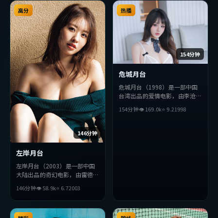
弛有度，适合喜欢该类型的观众
弛有度，适合喜欢该类型的观众
完整观看。
高分
完整观看。
热播
154分钟
危城月台
危城月台（1998）是一部中国
台湾出品的爱情电影，由李沧东
执导，周润发、杨紫、宋康昊等
154分钟
👁
169.0
k
⭐
9.2
1998
主演。影片在叙事与视听上力求
突破，探讨人性与抉择，节奏张
弛有度，适合喜欢该类型的观众
146分钟
完整观看。
左岸月台
左岸月台（2003）是一部中国
大陆出品的奇幻电影，由雷德利
·斯科特执导，秦昊、基里安
146分钟
👁
58.9
k
⭐
6.7
2003
·墨菲、妻夫木聪等主演。影
片在叙事与视听上力求突破，探
讨人性与抉择，节奏张弛有度，