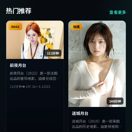
热门推荐
查看更多
IMAX
独播
112分钟
前夜月台
前夜月台（2022）是一部法国
出品的冒险电影，由维伦纽瓦执
导，吴京、廖凡、松田龙平等主
112分钟
👁
197.2
k
⭐
6.1
2022
演。影片在叙事与视听上力求突
破，探讨人性与抉择，节奏张弛
有度，适合喜欢该类型的观众完
148分钟
整观看。
迷城月台
迷城月台（2010）是一部英国
出品的历史电影，由是枝裕和执
导，赞达亚、李秉宪、周润发等