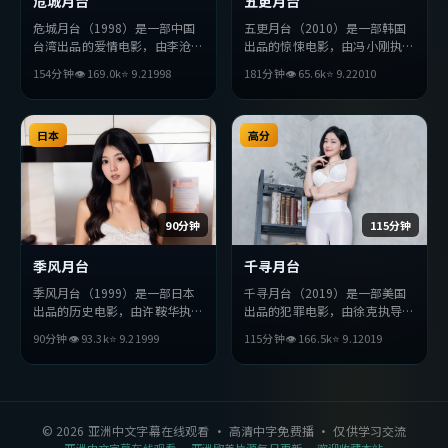
危城月台
五更月台
危城月台（1998）是一部中国
五更月台（2010）是一部韩国
台湾出品的爱情电影，由李沧东
出品的惊悚电影，由冯小刚执
执导，周润发、杨紫、宋康昊等
导，金高银、妻夫木聪、黄渤等
154分钟
👁
169.0
k
⭐
9.2
1998
181分钟
👁
65.6
k
⭐
9.2
2010
主演。影片在叙事与视听上力求
主演。影片在叙事与视听上力求
突破，探讨人性与抉择，节奏张
突破，探讨人性与抉择，节奏张
弛有度，适合喜欢该类型的观众
弛有度，适合喜欢该类型的观众
完整观看。
日本
完整观看。
高分
90分钟
115分钟
季风月台
千寻月台
季风月台（1999）是一部日本
千寻月台（2019）是一部美国
出品的历史电影，由许鞍华执
出品的犯罪电影，由徐克执导，
导，胡歌、长泽雅美、刘亦菲等
全度妍、妻夫木聪、秦昊等主
90分钟
👁
93.3
k
⭐
9.2
1999
115分钟
👁
166.5
k
⭐
9.1
2019
主演。影片在叙事与视听上力求
演。影片在叙事与视听上力求突
突破，探讨人性与抉择，节奏张
破，探讨人性与抉择，节奏张弛
弛有度，适合喜欢该类型的观众
有度，适合喜欢该类型的观众完
完整观看。
整观看。
©
2026
亚洲中文字幕在线观看
· 高清中字免费播 · 仅供学习交流
亚洲中文字幕在线观看
· 亚洲欧美片源每日更新 · 欢迎收藏本站