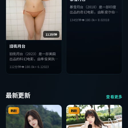
暴雪月台（2018）是一部印度
出品的奇幻电影，由斯皮尔伯格
执导，佛罗伦斯·珀、张译、
134分钟
👁
180.0
k
⭐
8.0
2018
金高银等主演。影片在叙事与视
听上力求突破，探讨人性与抉
择，节奏张弛有度，适合喜欢该
112分钟
类型的观众完整观看。
旧街月台
旧街月台（2023）是一部美国
出品的科幻电影，由奉俊昊执
导，宋康昊、刘德华、长泽雅美
112分钟
👁
180.0
k
⭐
6.1
2023
等主演。影片在叙事与视听上力
求突破，探讨人性与抉择，节奏
张弛有度，适合喜欢该类型的观
众完整观看。
最新更新
查看更多
韩剧
韩剧