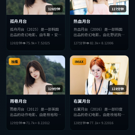
126分钟
127分钟
孤舟月台
热血月台
孤舟月台（2025）是一部韩国
热血月台（2006）是一部韩国
出品的奇幻电影，由韦斯·安
出品的奇幻电影，由北野武执
德森执导，李秉宪、小栗旬、全
导，长泽雅美、刘德华、汤姆
126分钟
👁
75.9
k
⭐
7.5
2025
127分钟
👁
82.3
k
⭐
8.1
2006
度妍等主演。影片在叙事与视听
·哈迪等主演。影片在叙事与
上力求突破，探讨人性与抉择，
视听上力求突破，探讨人性与抉
节奏张弛有度，适合喜欢该类型
择，节奏张弛有度，适合喜欢该
的观众完整观看。
独播
类型的观众完整观看。
IMAX
129分钟
128分钟
雨巷月台
右翼月台
雨巷月台（2012）是一部英国
右翼月台（2016）是一部印度
出品的动作电影，由是枝裕和执
出品的奇幻电影，由是枝裕和执
导，梁朝伟、巩俐、松田龙平等
导，孙艺珍、堺雅人、金高银等
129分钟
👁
71.7
k
⭐
8.2
2012
128分钟
👁
77.1
k
⭐
9.2
2016
主演。影片在叙事与视听上力求
主演。影片在叙事与视听上力求
突破，探讨人性与抉择，节奏张
突破，探讨人性与抉择，节奏张