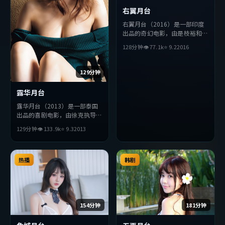
右翼月台
右翼月台（2016）是一部印度
出品的奇幻电影，由是枝裕和执
导，孙艺珍、堺雅人、金高银等
128分钟
👁
77.1
k
⭐
9.2
2016
主演。影片在叙事与视听上力求
突破，探讨人性与抉择，节奏张
弛有度，适合喜欢该类型的观众
129分钟
完整观看。
露华月台
露华月台（2013）是一部泰国
出品的喜剧电影，由徐克执导，
役所广司、周迅、苍井优等主
129分钟
👁
133.9
k
⭐
9.3
2013
演。影片在叙事与视听上力求突
破，探讨人性与抉择，节奏张弛
有度，适合喜欢该类型的观众完
整观看。
热播
韩剧
154分钟
181分钟