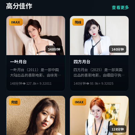
高分佳作
查看更多
IMAX
院线
148分钟
140分钟
一叶月台
四方月台
一叶月台（2011）是一部中国
四方月台（2025）是一部英国
大陆出品的喜剧电影，由徐克执
出品的喜剧电影，由细田守执
导，章子怡、黄渤、巩俐等主
导，妻夫木聪、小栗旬、河正宇
148分钟
👁
127.8
k
⭐
9.3
2011
140分钟
👁
93.9
k
⭐
9.3
2025
演。影片在叙事与视听上力求突
等主演。影片在叙事与视听上力
破，探讨人性与抉择，节奏张弛
求突破，探讨人性与抉择，节奏
有度，适合喜欢该类型的观众完
张弛有度，适合喜欢该类型的观
整观看。
完结
众完整观看。
IMAX
128分钟