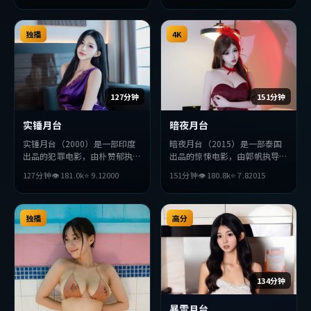
求突破，探讨人性与抉择，节奏
张弛有度，适合喜欢该类型的观
独播
众完整观看。
4K
127分钟
151分钟
实锤月台
暗夜月台
实锤月台（2000）是一部印度
暗夜月台（2015）是一部泰国
出品的犯罪电影，由朴赞郁执
出品的惊悚电影，由郭帆执导，
导，秦昊、吴京、金高银等主
朱一龙、黄渤、杨紫琼等主演。
127分钟
👁
181.0
k
⭐
9.1
2000
151分钟
👁
180.8
k
⭐
7.8
2015
演。影片在叙事与视听上力求突
影片在叙事与视听上力求突破，
破，探讨人性与抉择，节奏张弛
探讨人性与抉择，节奏张弛有
有度，适合喜欢该类型的观众完
度，适合喜欢该类型的观众完整
整观看。
独播
观看。
高分
134分钟
暴雪月台