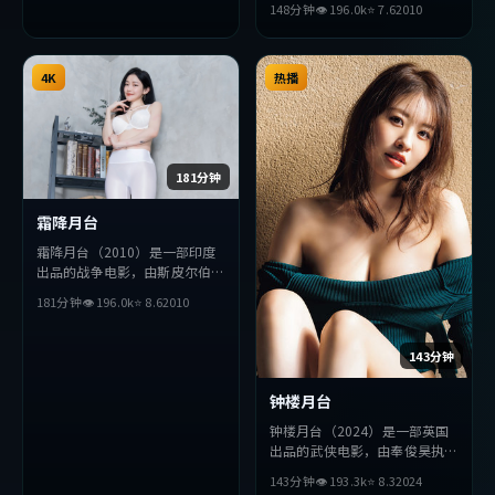
148分钟
👁
196.0
k
⭐
7.6
2010
主演。影片在叙事与视听上力求
突破，探讨人性与抉择，节奏张
弛有度，适合喜欢该类型的观众
4K
完整观看。
热播
181分钟
霜降月台
霜降月台（2010）是一部印度
出品的战争电影，由斯皮尔伯格
执导，役所广司、薛景求、堺雅
181分钟
👁
196.0
k
⭐
8.6
2010
人等主演。影片在叙事与视听上
力求突破，探讨人性与抉择，节
奏张弛有度，适合喜欢该类型的
143分钟
观众完整观看。
钟楼月台
钟楼月台（2024）是一部英国
出品的武侠电影，由奉俊昊执
导，役所广司、堺雅人、朴海日
143分钟
👁
193.3
k
⭐
8.3
2024
等主演。影片在叙事与视听上力