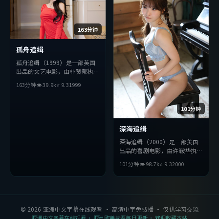
163分钟
孤舟追缉
孤舟追缉（1999）是一部英国
出品的文艺电影，由朴赞郁执
导，张译、役所广司、绫濑遥等
163分钟
👁
39.9
k
⭐
9.3
1999
主演。影片在叙事与视听上力求
突破，探讨人性与抉择，节奏张
弛有度，适合喜欢该类型的观众
101分钟
完整观看。
深海追缉
深海追缉（2000）是一部美国
出品的喜剧电影，由许鞍华执
导，全度妍、小栗旬、巩俐等主
101分钟
👁
98.7
k
⭐
9.3
2000
演。影片在叙事与视听上力求突
破，探讨人性与抉择，节奏张弛
有度，适合喜欢该类型的观众完
整观看。
©
2026
亚洲中文字幕在线观看
· 高清中字免费播 · 仅供学习交流
亚洲中文字幕在线观看
· 亚洲欧美片源每日更新 · 欢迎收藏本站