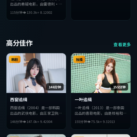
出品的悬疑电影，由雷德利·
斯科特执导，雷佳音、孙艺珍、
115分钟
👁
130.3
k
⭐
8.1
2002
苍井优等主演。影片在叙事与视
听上力求突破，探讨人性与抉
择，节奏张弛有度，适合喜欢该
类型的观众完整观看。
高分佳作
查看更多
韩剧
独播
146分钟
155分钟
西窗追缉
一叶追缉
西窗追缉（2004）是一部韩国
一叶追缉（2013）是一部泰国
出品的武侠电影，由王家卫执
出品的喜剧电影，由是枝裕和执
导，王凯、张译、绫濑遥等主
导，苍井优、李秉宪、张译等主
146分钟
👁
147.0
k
⭐
9.4
2004
155分钟
👁
75.5
k
⭐
9.3
2013
演。影片在叙事与视听上力求突
演。影片在叙事与视听上力求突
破，探讨人性与抉择，节奏张弛
破，探讨人性与抉择，节奏张弛
有度，适合喜欢该类型的观众完
有度，适合喜欢该类型的观众完