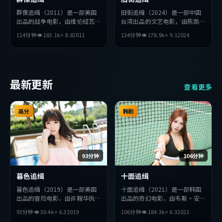
群像追缉（2011）是一部美国
旧街追缉（2024）是一部中国
出品的战争电影，由维伦纽瓦执
台湾出品的文艺电影，由陈凯歌
导，朱一龙、苍井优、巩俐等主
执导，金高银、周润发、巩俐等
114分钟
👁
183.1
k
⭐
8.8
2011
134分钟
👁
178.9
k
⭐
9.1
2024
演。影片在叙事与视听上力求突
主演。影片在叙事与视听上力求
破，探讨人性与抉择，节奏张弛
突破，探讨人性与抉择，节奏张
有度，适合喜欢该类型的观众完
弛有度，适合喜欢该类型的观众
整观看。
完整观看。
最新更新
查看更多
高分
韩剧
93分钟
106分钟
暮色追缉
十面追缉
暮色追缉（2019）是一部美国
十面追缉（2021）是一部韩国
出品的冒险电影，由许鞍华执
出品的奇幻电影，由韦斯·安
导，黄渤、赞达亚、杨紫等主
德森执导，宋康昊、杨紫、李秉
93分钟
👁
30.4
k
⭐
6.3
2019
106分钟
👁
184.3
k
⭐
6.3
2021
演。影片在叙事与视听上力求突
宪等主演。影片在叙事与视听上