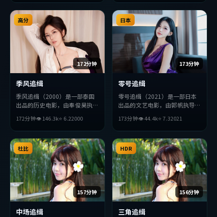
破，探讨人性与抉择，节奏张弛
力求突破，探讨人性与抉择，节
有度，适合喜欢该类型的观众完
奏张弛有度，适合喜欢该类型的
整观看。
高分
观众完整观看。
日本
172分钟
173分钟
季风追缉
零号追缉
季风追缉（2000）是一部泰国
零号追缉（2021）是一部日本
出品的历史电影，由奉俊昊执
出品的文艺电影，由郭帆执导，
导，河正宇、周迅、朴海日等主
宋康昊、苍井优、孙艺珍等主
172分钟
👁
146.3
k
⭐
6.2
2000
173分钟
👁
44.4
k
⭐
7.3
2021
演。影片在叙事与视听上力求突
演。影片在叙事与视听上力求突
破，探讨人性与抉择，节奏张弛
破，探讨人性与抉择，节奏张弛
有度，适合喜欢该类型的观众完
有度，适合喜欢该类型的观众完
整观看。
杜比
整观看。
HDR
157分钟
156分钟
中场追缉
三角追缉