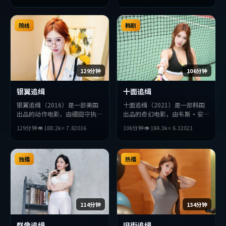
求突破，探讨人性与抉择，节奏
张弛有度，适合喜欢该类型的观
众完整观看。
院线
韩剧
129分钟
106分钟
银翼追缉
十面追缉
银翼追缉（2016）是一部美国
十面追缉（2021）是一部韩国
出品的动作电影，由细田守执
出品的奇幻电影，由韦斯·安
导，张曼玉、汤姆·哈迪、王
德森执导，宋康昊、杨紫、李秉
129分钟
👁
188.2
k
⭐
7.8
2016
106分钟
👁
184.3
k
⭐
6.3
2021
凯等主演。影片在叙事与视听上
宪等主演。影片在叙事与视听上
力求突破，探讨人性与抉择，节
力求突破，探讨人性与抉择，节
奏张弛有度，适合喜欢该类型的
奏张弛有度，适合喜欢该类型的
观众完整观看。
独播
观众完整观看。
热播
114分钟
134分钟
群像追缉
旧街追缉