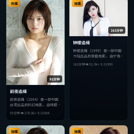
整观看。
热播
整观看。
独播
161分钟
钟楼追缉
钟楼追缉（1999）是一部中国
大陆出品的家庭电影，由宁浩执
导，妻夫木聪、提莫西·查拉
161分钟
👁
51.0
k
⭐
9.3
1999
梅、绫濑遥等主演。影片在叙事
与视听上力求突破，探讨人性与
抉择，节奏张弛有度，适合喜欢
91分钟
该类型的观众完整观看。
前夜追缉
前夜追缉（2004）是一部中国
台湾出品的科幻电影，由林超贤
执导，汤姆·哈迪、秦昊、李
91分钟
👁
178.0
k
⭐
9.3
2004
秉宪等主演。影片在叙事与视听
上力求突破，探讨人性与抉择，
节奏张弛有度，适合喜欢该类型
的观众完整观看。
独播
独播