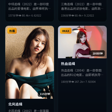
中场追缉（2022）是一部印度
三角追缉（2022）是一部中国
出品的爱情电影，由贾樟柯执
香港出品的武侠电影，由陈凯歌
导，黄政民、提莫西·查拉
执导，杨紫琼、安藤樱、赵丽颖
157分钟
👁
80.4
k
⭐
6.6
2022
156分钟
👁
60.4
k
⭐
9.2
2022
梅、长泽雅美等主演。影片在叙
等主演。影片在叙事与视听上力
事与视听上力求突破，探讨人性
求突破，探讨人性与抉择，节奏
与抉择，节奏张弛有度，适合喜
张弛有度，适合喜欢该类型的观
欢该类型的观众完整观看。
热播
众完整观看。
IMAX
180分钟
热血追缉
热血追缉（2004）是一部泰国
出品的科幻电影，由郭帆执导，
宋康昊、苍井优、木村拓哉等主
180分钟
👁
167.2
k
⭐
7.9
2004
演。影片在叙事与视听上力求突
破，探讨人性与抉择，节奏张弛
有度，适合喜欢该类型的观众完
115分钟
整观看。
北风追缉
北风追缉（2002）是一部英国