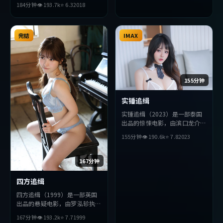
184分钟
👁
193.7
k
⭐
6.3
2018
秉宪等主演。影片在叙事与视听
上力求突破，探讨人性与抉择，
节奏张弛有度，适合喜欢该类型
的观众完整观看。
完结
IMAX
155分钟
实锤追缉
实锤追缉（2023）是一部泰国
出品的惊悚电影，由滨口龙介执
导，佛罗伦斯·珀、木村拓
155分钟
👁
190.6
k
⭐
7.8
2023
哉、汤唯等主演。影片在叙事与
视听上力求突破，探讨人性与抉
择，节奏张弛有度，适合喜欢该
167分钟
类型的观众完整观看。
四方追缉
四方追缉（1999）是一部英国
出品的悬疑电影，由罗泓轸执
导，役所广司、刘亦菲、朱一龙
167分钟
👁
193.2
k
⭐
7.7
1999
等主演。影片在叙事与视听上力