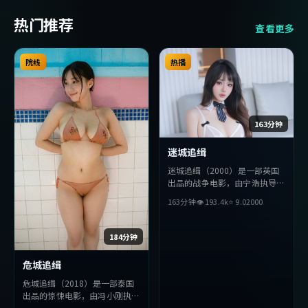
热门推荐
查看更多
院线
热播
163分钟
迷城追缉
迷城追缉（2000）是一部英国
出品的战争电影，由宁浩执导，
河正宇、苍井优、基里安·墨
163分钟
👁
193.4
k
⭐
9.0
2000
菲等主演。影片在叙事与视听上
力求突破，探讨人性与抉择，节
奏张弛有度，适合喜欢该类型的
184分钟
观众完整观看。
危城追缉
危城追缉（2018）是一部泰国
出品的惊悚电影，由冯小刚执
导，佛罗伦斯·珀、张译、李