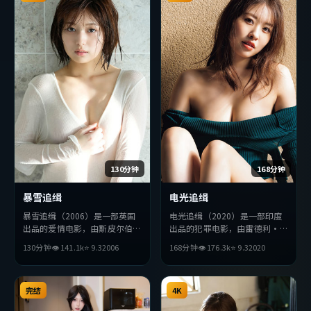
130分钟
168分钟
暴雪追缉
电光追缉
暴雪追缉（2006）是一部英国
电光追缉（2020）是一部印度
出品的爱情电影，由斯皮尔伯格
出品的犯罪电影，由雷德利·
执导，刘亦菲、汤唯、孔刘等主
斯科特执导，章子怡、黄渤、巩
130分钟
👁
141.1
k
⭐
9.3
2006
168分钟
👁
176.3
k
⭐
9.3
2020
演。影片在叙事与视听上力求突
俐等主演。影片在叙事与视听上
破，探讨人性与抉择，节奏张弛
力求突破，探讨人性与抉择，节
有度，适合喜欢该类型的观众完
奏张弛有度，适合喜欢该类型的
整观看。
完结
观众完整观看。
4K